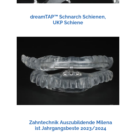
dreamTAP™ Schnarch Schienen,
UKP Schiene
Zahntechnik Auszubildende Milena
ist Jahrgangsbeste 2023/2024