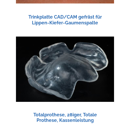
Trinkplatte CAD/CAM gefräst für
Lippen-Kiefer-Gaumenspalte
Totalprothese, 28iger, Totale
Prothese, Kassenleistung