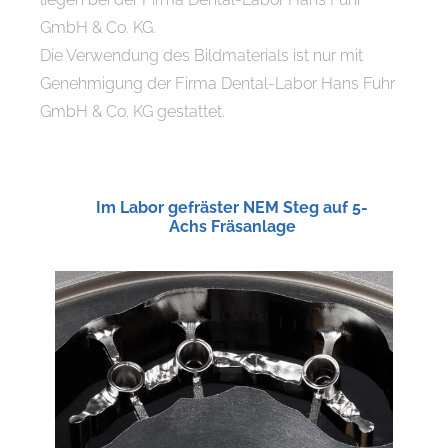
GmbH & Co. KG.
Die Verwendung des Bildmaterials ist nur mit
Genehmigung der Firma Dental-Labor Hans Fuhr
GmbH & Co. KG gestattet.
Im Labor gefräster NEM Steg auf 5-
Achs Fräsanlage