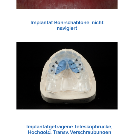
Implantat Bohrschablone, nicht
navigiert
Implantatgetragene Teleskopbrücke,
Hochgold, Transv. Verschraubungen