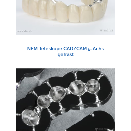
NEM Teleskope CAD/CAM 5-Achs
gefräst