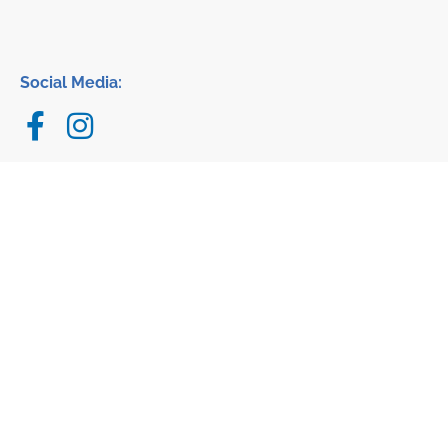
Social Media:
Impressum
·
Datenschutz ·
AGB und Haftungsausschluss
·
Hinweisgeber
Copyright 2026 · Dental-Labor Hans Fuhr GmbH & Co. KG
Made by
schmidtmedia