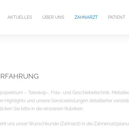
AKTUELLES
ÜBER UNS
ZAHNARZT
PATIENT
 ERFAHRUNG
pektrum – Teleskop-, Fräs- und Geschiebetechnik, Metallkera
 Highlights und unsere Serviceleistungen detaillierter vorstell
cken Sie bitte in die einzelnen Rubriken.
ieht uns unser Wunschkunde (Zahnarzt) in die Zahnersatzplanun