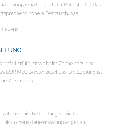
ach 2005 erhalten (incl. der Bonushefte). Das
entsprechend höhere Festzuschüsse.
rtrauens!
GELUNG
tefall erfüllt, erhält beim Zahnersatz eine
0 EUR Metallkostenzuschuss. Die Leistung ist
ene Versorgung.
d zahntechnische Leistung sowie für
er Einkommenssteuererklärung angeben.