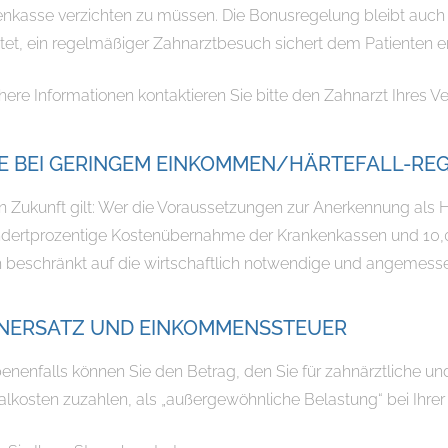
nkasse verzichten zu müssen. Die Bonusregelung bleibt auch n
et, ein regelmäßiger Zahnarztbesuch sichert dem Patienten 
here Informationen kontaktieren Sie bitte den Zahnarzt Ihres Ve
FE BEI GERINGEM EINKOMMEN/HÄRTEFALL-RE
n Zukunft gilt: Wer die Voraussetzungen zur Anerkennung als Här
dertprozentige Kostenübernahme der Krankenkassen und 10,0
 beschränkt auf die wirtschaftlich notwendige und angemess
NERSATZ UND EINKOMMENSSTEUER
nenfalls können Sie den Betrag, den Sie für zahnärztliche un
alkosten zuzahlen, als „außergewöhnliche Belastung“ bei Ihr