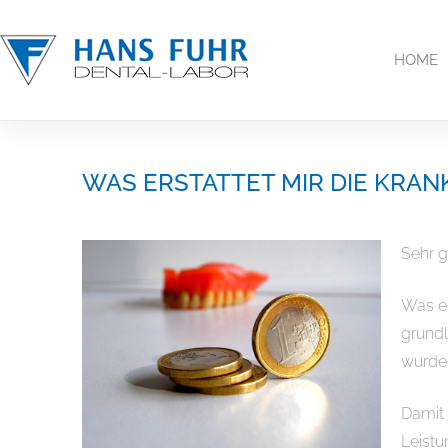
Inhalt
springen
HOME
WAS ERSTATTET MIR DIE KRA
Sehr g
Was er
grundl
wurde
Damit 
Leistu