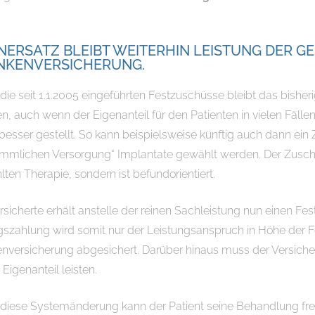
ERSATZ BLEIBT WEITERHIN LEISTUNG DER G
NKENVERSICHERUNG.
die seit 1.1.2005 eingeführten Festzuschüsse bleibt das bis
en, auch wenn der Eigenanteil für den Patienten in vielen Fälle
besser gestellt. So kann beispielsweise künftig auch dann ei
mmlichen Versorgung“ Implantate gewählt werden. Der Zuschus
ten Therapie, sondern ist befundorientiert.
rsicherte erhält anstelle der reinen Sachleistung nun einen Fe
gszahlung wird somit nur der Leistungsanspruch in Höhe der 
nversicherung abgesichert. Darüber hinaus muss der Versichert
 Eigenanteil leisten.
diese Systemänderung kann der Patient seine Behandlung frei