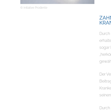
© Initiative Prodente
ZAHN
KRA
Durch 
erhalt
sogar 
„herkö
gewähl
Der Ve
Beitra
Kranke
seinen
Durch 