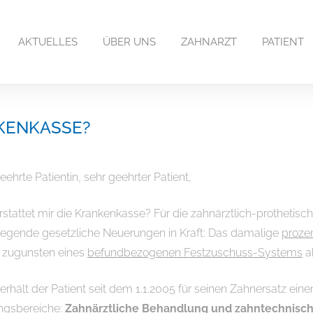
AKTUELLES
ÜBER UNS
ZAHNARZT
PATIENT
NKENKASSE?
eehrte Patientin, sehr geehrter Patient,
stattet mir die Krankenkasse? Für die zahnärztlich-prothetisc
egende gesetzliche Neuerungen in Kraft: Das damalige
proze
 zugunsten eines
befundbezogenen Festzuschuss-Systems
a
erhält der Patient seit dem 1.1.2005 für seinen Zahnersatz ein
ngsbereiche:
Zahnärztliche Behandlung und zahntechnisch