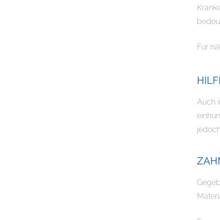
Kranke
bedeut
Für nä
HIL
Auch i
einhun
jedoch
ZAH
Gegebe
Materi