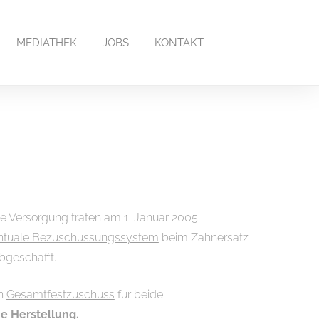
MEDIATHEK
JOBS
KONTAKT
he Versorgung traten am 1. Januar 2005
ntuale Bezuschussungssystem
beim Zahnersatz
bgeschafft.
en
Gesamtfestzuschuss
für beide
e Herstellung.