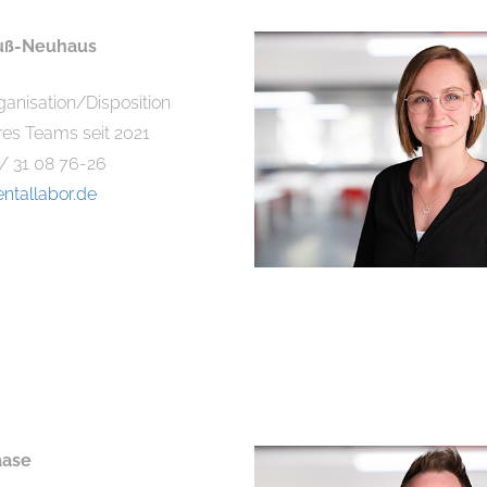
ruß-Neuhaus
anisation/Disposition
res Teams seit 2021
 / 31 08 76-26
entallabor.de
aase