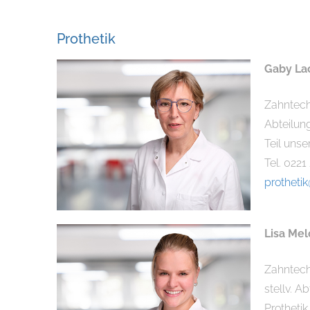
Prothetik
Gaby L
Zahntech
Abteilung
Teil uns
Tel. 0221
protheti
Lisa Mel
Zahntech
stellv. A
Prothetik