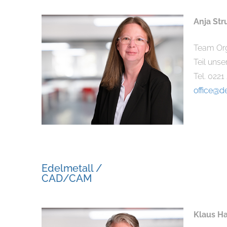
Anja St
Team Org
Teil unse
Tel. 0221
office@d
Edelmetall /
CAD/CAM
Klaus H