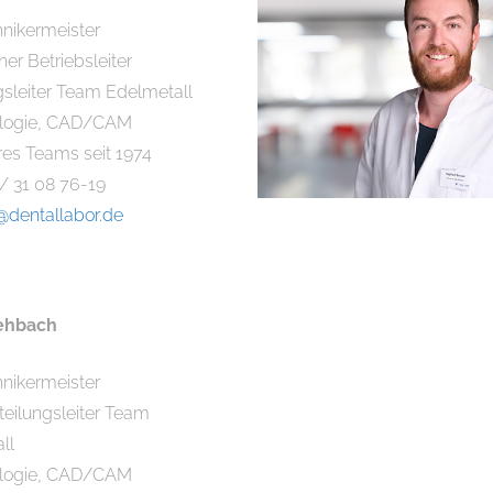
nikermeister
er Betriebsleiter
gsleiter Team Edelmetall
ologie, CAD/CAM
res Teams seit 1974
 / 31 08 76-19
dentallabor.de
ehbach
nikermeister
bteilungsleiter Team
ll
ologie, CAD/CAM