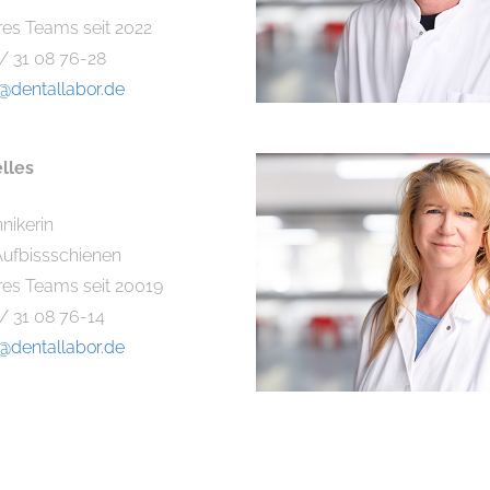
res Teams seit 2022
 / 31 08 76-28
k@dentallabor.de
lles
nikerin
 Aufbissschienen
eres Teams seit 20019
 / 31 08 76-14
k@dentallabor.de