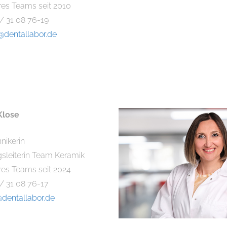
eres Teams seit 2010
 / 31 08 76-19
dentallabor.de
Klose
nikerin
gsleiterin Team Keramik
eres Teams seit 2024
 / 31 08 76-17
dentallabor.de