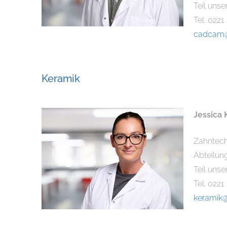
Teil uns
Tel. 0221
cadcam@
Keramik
Jessica 
Zahntech
Abteilun
Teil uns
Tel. 0221
keramik@