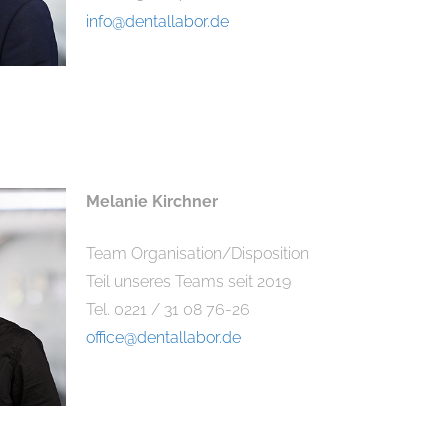
info@dentallabor.de
Melanie Kirchner
Team Organisation/Disposition
Teil unseres Teams seit 2019
Tel. 0221 / 31 08 76-26
office@dentallabor.de