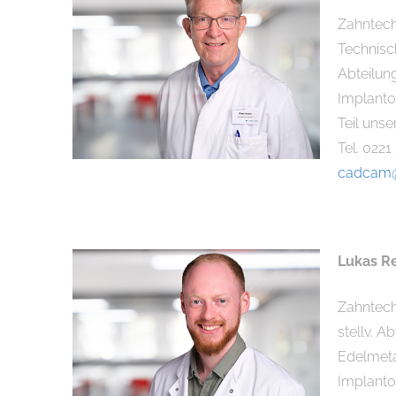
Zahntech
Technisch
Abteilun
Implant
Teil unse
Tel. 0221
cadcam@
Lukas R
Zahntech
stellv. A
Edelmeta
Implant