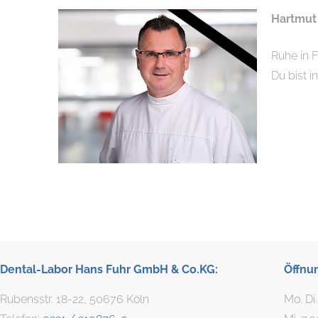
Hartmut
Ruhe in F
Du bist 
Dental-Labor Hans Fuhr GmbH & Co.KG:
Öffnu
Rubensstr. 18-22, 50676 Köln
Mo. Di