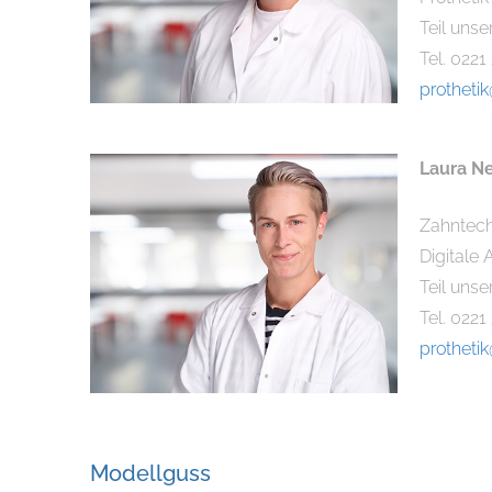
Teil unse
Tel. 0221
protheti
Laura Ne
Zahntech
Digitale
Teil uns
Tel. 0221
protheti
Modellguss