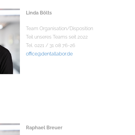
Linda Bölts
Team Organisation/Disposition
Teil unseres Teams seit 2022
Tel. 0221 / 31 08 76-26
office@dentallabor.de
Raphael Breuer