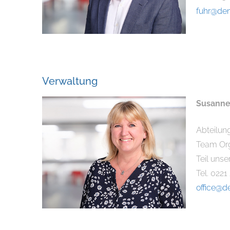
fuhr@den
Verwaltung
Susanne
Abteilung
Team Org
Teil uns
Tel. 0221
office@d