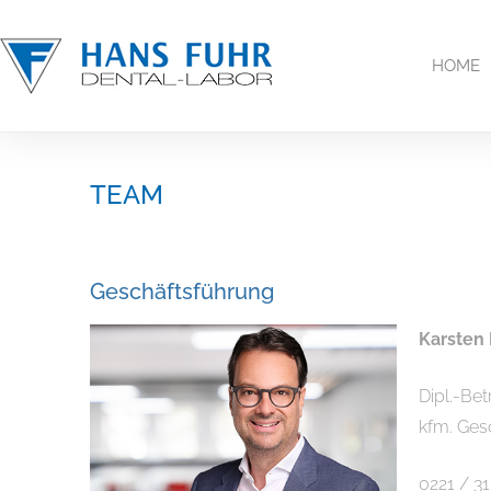
Inhalt
springen
HOME
TEAM
Geschäftsführung
Karsten 
Dipl.-Bet
kfm. Ges
0221 / 3