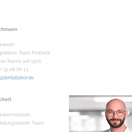
achmann
nikerin
sleiterin Team Prothetik
eres Teams seit 1976
 / 31 08 76-13
k@dentallabor.de
chert
nikermeisterin
bteilungsleiterin Team