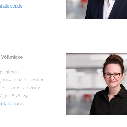
tallabor.de
 Völlmicke
sleiterin
anisation/Disposition
eres Teams seit 2002
 / 31 08 76-29
entallabor.de