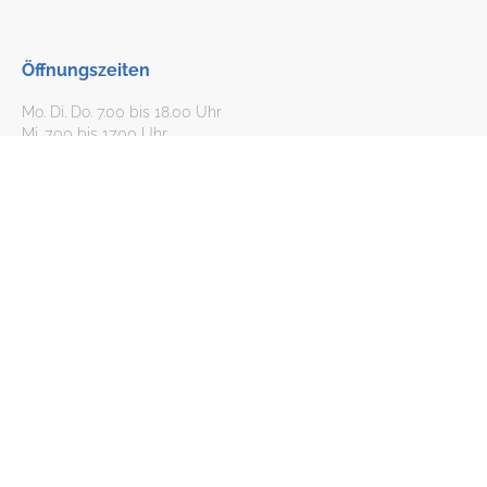
Öffnungszeiten
Mo. Di. Do. 7.00 bis 18.00 Uhr
Mi. 7.00 bis 17.00 Uhr
Fr. 7.00 bis 16 Uhr
Öffnungszeiten/Farbbestimmung (ohne Termin)
Mo, Di, Do: 9.00 bis 13.00 Uhr und 14.00 bis 16.00 Uhr
Mi. 9.00 bis 13.00 Uhr
Fr: 9.00 bis 13.00 Uhr