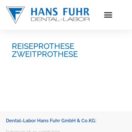
Inhalt
springen
REISEPROTHESE
ZWEITPROTHESE
Dental-Labor Hans Fuhr GmbH & Co.KG:
Rubensstr. 18-22, 50676 Köln