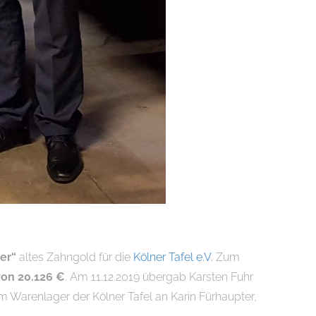
er“
altes Zahngold für die
Kölner Tafel e.V.
Zum
von 20.126 €
. Am 11.12.2019 übergab Karsten Fuhr
 Warenlager der Kölner Tafel an Karin Fürhaupter,