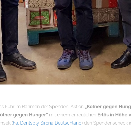
ns Fuhr im Rahmen der Spenden-Aktion
„Kölner gegen Hung
Kölner gegen Hunger“
mit einem erfreulichen
Erlös in Höhe 
msek (
Fa. Dentsply Sirona Deutschland
) den Spendenscheck im