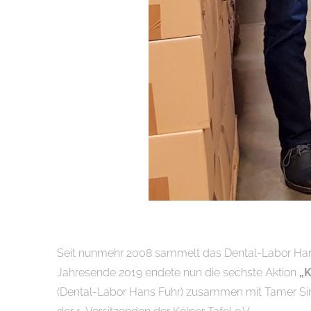
Seit nunmehr 2008 sammelt das Dental-Labor Ha
Jahresende 2019 endete nun die sechste Aktion
„
(Dental-Labor Hans Fuhr) zusammen mit Tamer Si