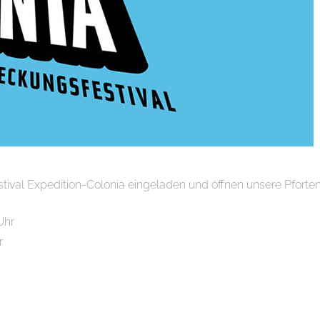
val Expedition-Colonia eingeladen und öffnen unsere Pforten f
Uhr
r