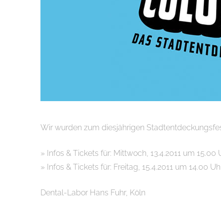
Wir wurden zum diesjährigen Stadtentdeckungsfesti
» Infos & Tickets für: Mittwoch, 13.4.2011 um 15.00 
» Infos & Tickets für: Freitag, 15.4.2011 um 14.00 Uh
Dental-Labor Hans Fuhr, Köln