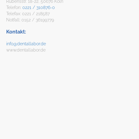
Rubensstr. 18-22, 50676 Köln
Telefon:
0221 / 310876-0
Telefax: 0221 / 218587
Notfall: 0152 / 36199779
Kontakt:
info@dentallabor.de
www.dentallabor.de