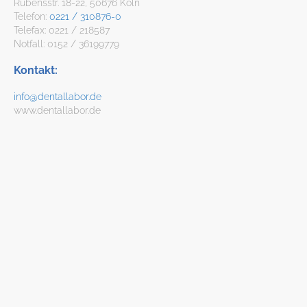
Rubensstr. 18-22, 50676 Köln
Telefon:
0221 / 310876-0
Telefax: 0221 / 218587
Notfall: 0152 / 36199779
Kontakt:
info@dentallabor.de
www.dentallabor.de