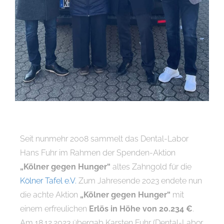
Seit nunmehr 2008 sammelt das Dental-Labor
Hans Fuhr im Rahmen der Spenden-Aktion
„Kölner gegen Hunger“
altes Zahngold für die
Kölner Tafel e.V.
Zum Jahresende 2023 endete nun
die achte Aktion
„Kölner gegen Hunger“
mit
einem erfreulichen
Erlös in Höhe von 20.234 €
.
Am 18.12.2023 übergab Karsten Fuhr (Dental-Labor